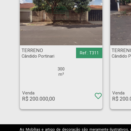
TERRENO - Cândido Portinari - Ribeirão Preto
TERRENO - Cândido Por
TERRENO
TERREN
Ref.: T311
Cândido Portinari
Cândido P
300
m²
Venda
Venda
R$ 200.000,00
R$ 200.
As Mobílias e artigo de decoração são meramente ilustrativos, 