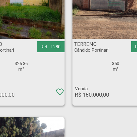
tinari - Ribeirão Preto
TERRENO - Cândido Portinari - Ribeirão Preto
O
TERRENO
Ref.: T280
ortinari
Cândido Portinari
326.36
350
m²
m²
Venda
000,00
R$ 180.000,00