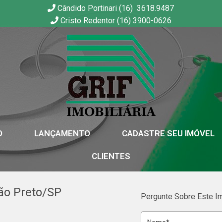
Cândido Portinari (16) 3618.9487
Cristo Redentor (16) 3900-0626
GRIF | Imobiliária em Ribeirão Preto | SP
O
LANÇAMENTO
CADASTRE SEU IMÓVEL
CLIENTES
rão Preto/SP
Pergunte Sobre Este I