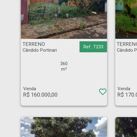
TERRENO - Cândido Portinari - Ribeirão Preto
TERRENO - Cândido Por
TERRENO
TERREN
Ref.: T233
Cândido Portinari
Cândido P
360
m²
Venda
Venda
R$ 160.000,00
R$ 170.