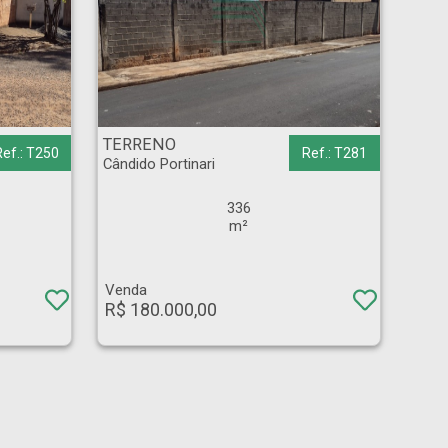
TERRENO - Cândido Portinari - Ribeirão Preto
TERRENO
Ref.: T250
Ref.: T281
Cândido Portinari
336
m²
Venda
R$ 180.000,00