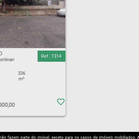
tinari - Ribeirão Preto
O
Ref.: T314
ortinari
336
m²
000,00
não fazem parte do imóvel, exceto para os casos de imóveis mobiliados. A I