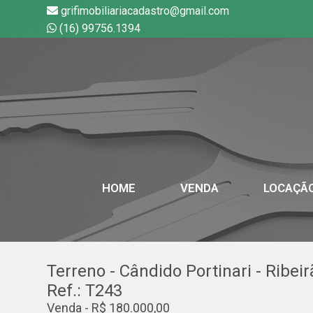
grifimobiliariacadastro@gmail.com
(16) 99756.1394
HOME
VENDA
LOCAÇÃ
Terreno - Cândido Portinari - Ribei
Ref.: T243
Venda - R$ 180.000,00