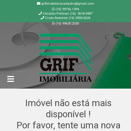
grifimobiliariacadastro@gmail.com
(16) 99756.1394
Cândido Portinari (16) 3618.9487
Cristo Redentor (16) 3900-0626
(16) 99630.2030
GRIF | Imobiliária em Ribeirão Preto | SP
Imóvel não está mais
disponível !
Por favor, tente uma nova