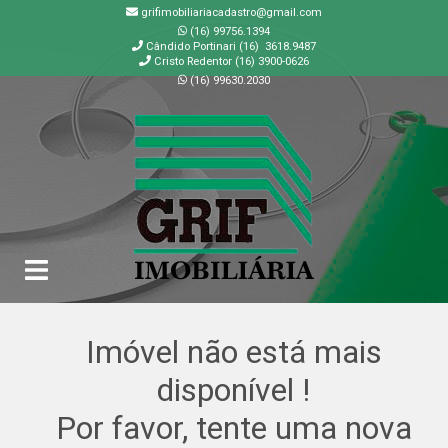
grifimobiliariacadastro@gmail.com
(16) 99756.1394
Cândido Portinari (16) 3618.9487
Cristo Redentor (16) 3900-0626
(16) 99630.2030
GRIF | Imobiliária em Ribeirão Preto | SP
Imóvel não está mais
disponível !
Por favor, tente uma nova