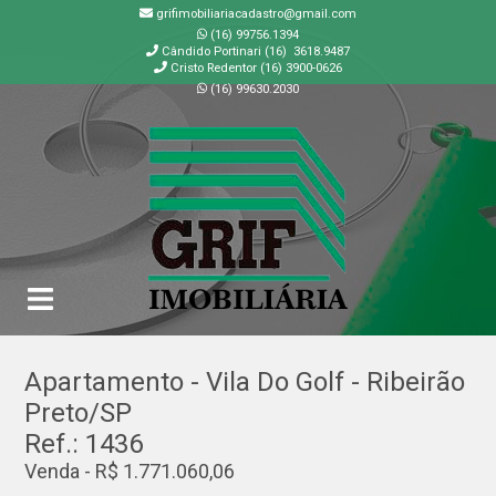
grifimobiliariacadastro@gmail.com
(16) 99756.1394
Cândido Portinari (16) 3618.9487
Cristo Redentor (16) 3900-0626
(16) 99630.2030
GRIF | Imobiliária em Ribeirão Preto | SP
Apartamento - Vila Do Golf - Ribeirão
Preto/SP
Ref.: 1436
Venda - R$ 1.771.060,06