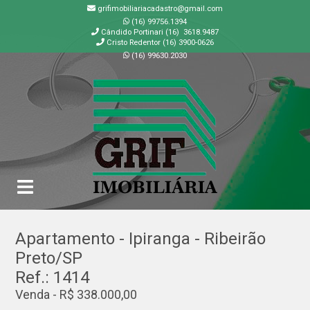
grifimobiliariacadastro@gmail.com
(16) 99756.1394
Cândido Portinari (16) 3618.9487
Cristo Redentor (16) 3900-0626
(16) 99630.2030
GRIF | Imobiliária em Ribeirão Preto | SP
Apartamento - Ipiranga - Ribeirão
Preto/SP
Ref.: 1414
Venda - R$ 338.000,00