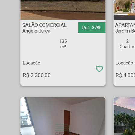
SALÃO COMERCIAL - Angelo Jurca - Ribeirão Preto
APARTAMENTO - Jardi
SALÃO COMERCIAL
APARTA
Ref.: 3780
Angelo Jurca
Jardim B
135
2
m²
Quarto
Locação
Locação
R$ 2.300,00
R$ 4.00