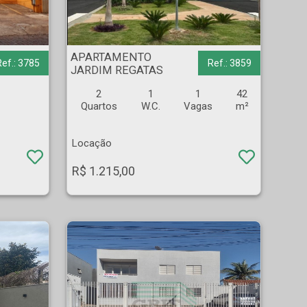
APARTAMENTO - JARDIM REGATAS - Ribeirão Preto
APARTAMENTO
Ref.: 3785
Ref.: 3859
JARDIM REGATAS
2
1
1
42
Quartos
W.C.
Vagas
m²
Locação
R$ 1.215,00