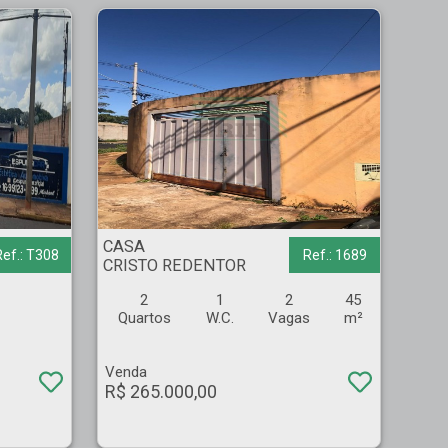
CASA - CRISTO REDENTOR - Ribeirão Preto
CASA
Ref.: T308
Ref.: 1689
CRISTO REDENTOR
2
1
2
45
Quartos
W.C.
Vagas
m²
Venda
R$ 265.000,00