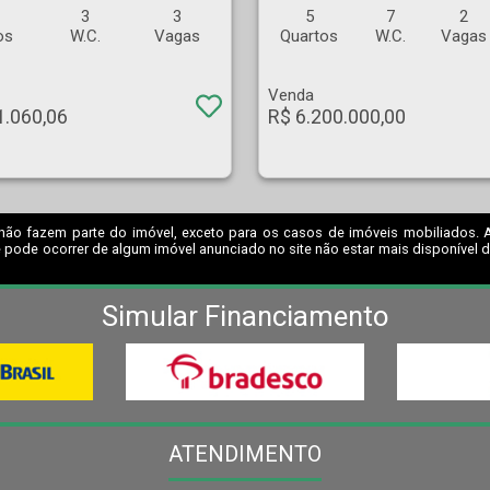
3
3
5
7
2
os
W.C.
Vagas
Quartos
W.C.
Vagas
Venda
1.060,06
R$ 6.200.000,00
não fazem parte do imóvel, exceto para os casos de imóveis mobiliados. A I
 pode ocorrer de algum imóvel anunciado no site não estar mais disponível dev
Simular Financiamento
ATENDIMENTO