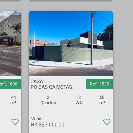
CASA - PQ DAS GAIVOTAS - Ribeirão Preto
CASA
Ref.: 1606
Ref.: 1535
PQ DAS GAIVOTAS
44
2
2
58
s
m²
Quartos
W.C.
m²
Venda
R$ 327.000,00