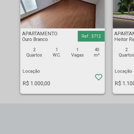
APARTAMENTO - Ouro Branco - Ribeirão Preto
APARTAMENTO - Heito
APARTAMENTO
APARTA
Ref.: 3712
Ouro Branco
Heitor R
2
1
1
40
2
Quartos
W.C.
Vagas
m²
Quarto
Locação
Locação
R$ 1.000,00
R$ 1.10