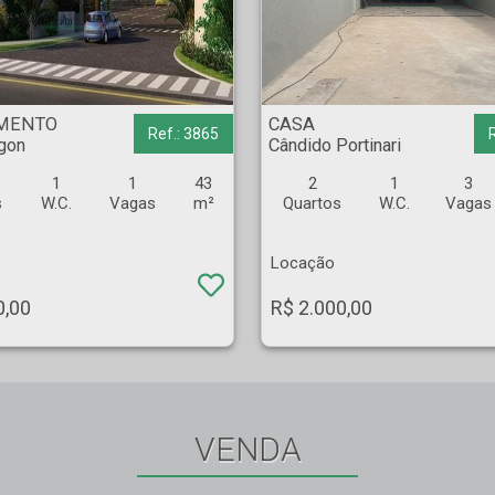
r Rigon - Ribeirão Preto
CASA - Cândido Portinari - Ribeirão Preto
MENTO
CASA
Ref.: 3865
igon
Cândido Portinari
1
1
43
2
1
3
s
W.C.
Vagas
m²
Quartos
W.C.
Vagas
Locação
0,00
R$ 2.000,00
VENDA