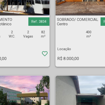
m Botânico - Ribeirão Preto
SOBRADO/ COMERCIAL - Centro - Ribeirão Preto
MENTO
SOBRADO/ COMERCIAL
Ref.: 3834
otânico
Centro
2
2
82
400
s
W.C.
Vagas
m²
m²
Locação
0,00
R$ 8.000,00