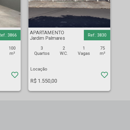
APARTAMENTO - Jardim Palmares - Ribeirão Preto
APARTAMENTO
Ref.: 3866
Ref.: 3830
Jardim Palmares
100
3
2
1
75
m²
Quartos
W.C.
Vagas
m²
Locação
R$ 1.550,00