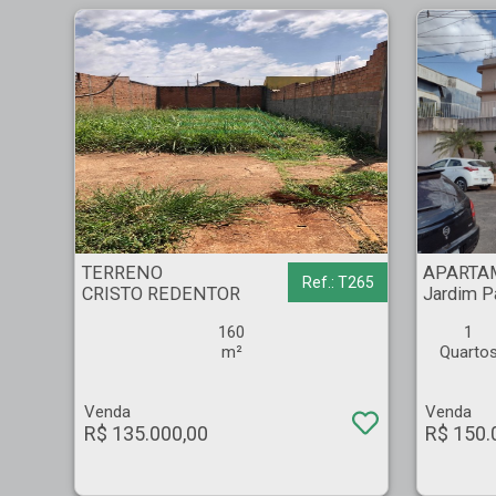
TERRENO - CRISTO REDENTOR - Ribeirão Preto
APARTAMENTO - Jardi
TERRENO
APARTA
Ref.: T265
CRISTO REDENTOR
Jardim P
160
1
m²
Quarto
Venda
Venda
R$ 135.000,00
R$ 150.