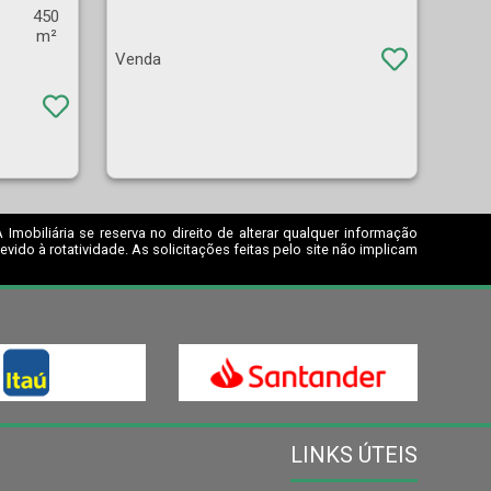
450
m²
Venda
mobiliária se reserva no direito de alterar qualquer informação
ido à rotatividade. As solicitações feitas pelo site não implicam
LINKS ÚTEIS