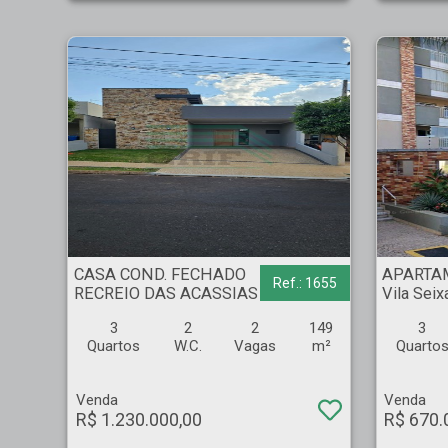
CASA COND. FECHADO - RECREIO DAS ACASSIAS - Ribeirão Preto
APARTAMENTO - Vila 
CASA COND. FECHADO
APARTA
Ref.: 1655
RECREIO DAS ACASSIAS
Vila Seix
3
2
2
149
3
Quartos
W.C.
Vagas
m²
Quarto
Venda
Venda
R$ 1.230.000,00
R$ 670.