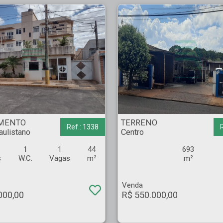
m Paulistano - Ribeirão Preto
TERRENO - Centro - Pradópolis
MENTO
TERRENO
Ref.: 1338
aulistano
Centro
1
1
44
693
s
W.C.
Vagas
m²
m²
Venda
000,00
R$ 550.000,00