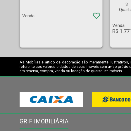
3
Quart
Venda
Venda
R$ 1.77
As Mobílias e artigo de decoração são meramente ilustrativos, 
referente aos valores e dados de seus imóveis sem aviso prévio e
em reserva, compra, venda ou locação de quaisquer imóveis.
GRIF IMOBILIÁRIA