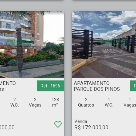
Seixas - Ribeirão Preto
APARTAMENTO - PARQUE DOS PINOS - Ribeirão Preto
MENTO
APARTAMENTO
Ref.: 1696
as
PARQUE DOS PINOS
2
2
128
2
1
1
s
W.C.
Vagas
m²
Quartos
W.C.
Vaga
Venda
000,00
R$ 172.000,00