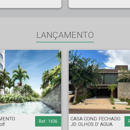
LANÇAMENTO
o Golf - Ribeirão Preto
CASA COND. FECHADO - JD. OLHOS D' AGUA - Ribeirão Pret
MENTO
CASA COND. FECHADO
Ref.: 1436
olf
JD. OLHOS D' AGUA