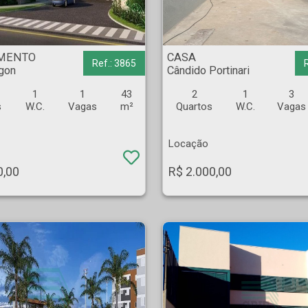
r Rigon - Ribeirão Preto
CASA - Cândido Portinari - Ribeirão Preto
MENTO
CASA
Ref.: 3865
igon
Cândido Portinari
1
1
43
2
1
3
s
W.C.
Vagas
m²
Quartos
W.C.
Vagas
Locação
0,00
R$ 2.000,00