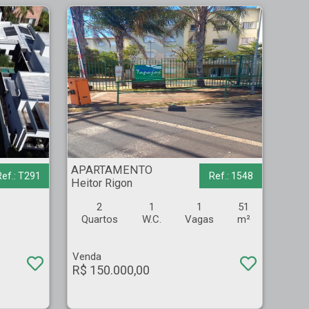
APARTAMENTO - Heitor Rigon - Ribeirão Preto
APARTAMENTO
Ref.: T291
Ref.: 1548
Heitor Rigon
2
1
1
51
Quartos
W.C.
Vagas
m²
Venda
R$ 150.000,00