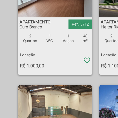
APARTAMENTO - Ouro Branco - Ribeirão Preto
APARTAMENTO - Heito
APARTAMENTO
APARTA
Ref.: 3712
Ouro Branco
Heitor R
2
1
1
40
2
Quartos
W.C.
Vagas
m²
Quarto
Locação
Locação
R$ 1.000,00
R$ 1.10