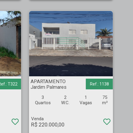
APARTAMENTO - Jardim Palmares - Ribeirão Preto
APARTAMENTO
Ref.: T322
Ref.: 1138
Jardim Palmares
3
2
1
75
Quartos
W.C.
Vagas
m²
Venda
R$ 220.000,00