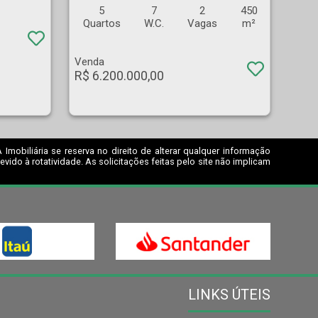
5
7
2
450
Quartos
W.C.
Vagas
m²
Venda
R$ 6.200.000,00
mobiliária se reserva no direito de alterar qualquer informação
ido à rotatividade. As solicitações feitas pelo site não implicam
LINKS ÚTEIS