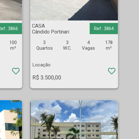
CASA - Cândido Portinari - Ribeirão Preto
CASA
Ref.: 3866
Ref.: 3864
Cândido Portinari
100
3
3
4
178
m²
Quartos
W.C.
Vagas
m²
Locação
R$ 3.500,00