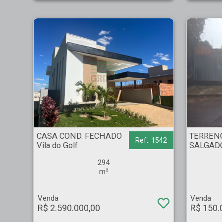
CASA COND. FECHADO - Vila do Golf - Ribeirão Preto
TERRENO - SALGADO F
CASA COND. FECHADO
TERREN
Ref.: 1542
Vila do Golf
SALGADO
294
m²
Venda
Venda
R$ 2.590.000,00
R$ 150.