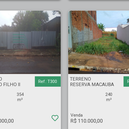
ILHO ll - Ribeirão Preto
TERRENO - RESERVA MACAUBA - Ribeirão Preto
O
TERRENO
Ref.: T300
 FILHO ll
RESERVA MACAUBA
354
240
m²
m²
Venda
000,00
R$ 110.000,00