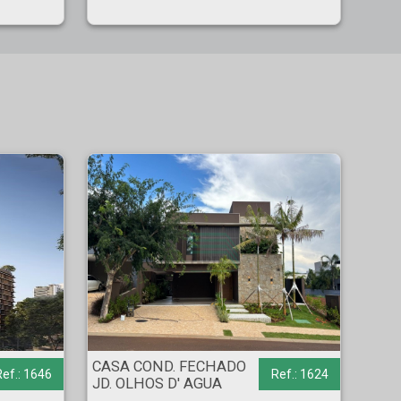
CASA COND. FECHADO - JD. OLHOS D' AGUA - Ribeirão Preto
CASA COND. FECHADO
Ref.: 1646
Ref.: 1624
JD. OLHOS D' AGUA