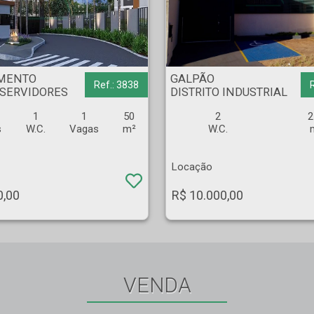
 DOS SERVIDORES - Ribeirão Preto
GALPÃO - DISTRITO INDUSTRIAL - Ribeirão Preto
MENTO
GALPÃO
Ref.: 3838
 SERVIDORES
DISTRITO INDUSTRIAL
1
1
50
2
2
s
W.C.
Vagas
m²
W.C.
Locação
0,00
R$ 10.000,00
VENDA