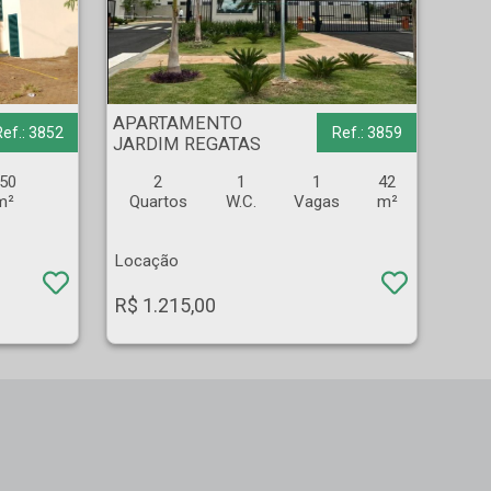
APARTAMENTO - JARDIM REGATAS - Ribeirão Preto
APARTAMENTO
Ref.: 3852
Ref.: 3859
JARDIM REGATAS
50
2
1
1
42
m²
Quartos
W.C.
Vagas
m²
Locação
R$ 1.215,00