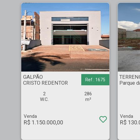
GALPÃO - CRISTO REDENTOR - Ribeirão Preto
TERRENO - Parque das 
GALPÃO
TERREN
Ref.: 1675
CRISTO REDENTOR
Parque da
2
286
W.C.
m²
Venda
Venda
R$ 1.150.000,00
R$ 130.