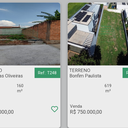
Oliveiras - Ribeirão Preto
TERRENO - Bonfim Paulista - Ribeirão Preto
O
TERRENO
Ref.: T248
s Oliveiras
Bonfim Paulista
160
619
m²
m²
Venda
000,00
R$ 750.000,00