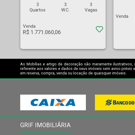
3
3
3
Quartos
W.C.
Vagas
Venda
Venda
R$ 1.771.060,06
As Mobílias e artigo de decoração são meramente ilustrativos, 
referente aos valores e dados de seus imóveis sem aviso prévio e
em reserva, compra, venda ou locação de quaisquer imóveis.
GRIF IMOBILIÁRIA