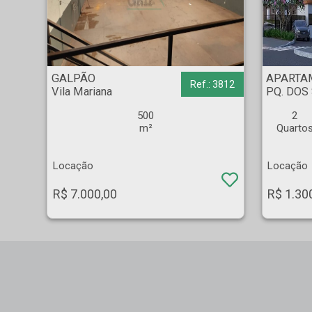
GALPÃO - Vila Mariana - Ribeirão Preto
APARTAMENTO - PQ.
GALPÃO
APARTA
Ref.: 3812
Vila Mariana
PQ. DOS
500
2
m²
Quarto
Locação
Locação
R$ 7.000,00
R$ 1.30