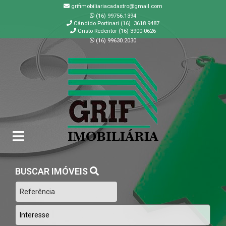
grifimobiliariacadastro@gmail.com
(16) 99756.1394
Cândido Portinari (16) 3618.9487
Cristo Redentor (16) 3900-0626
(16) 99630.2030
GRIF | Imobiliária em Ribeirão Preto | SP
BUSCAR IMÓVEIS