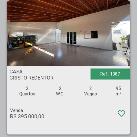
CASA - CRISTO REDENTOR - Ribeirão Preto
CASA
Ref.: 1387
CRISTO REDENTOR
2
2
2
95
Quartos
W.C.
Vagas
m²
Venda
R$ 395.000,00