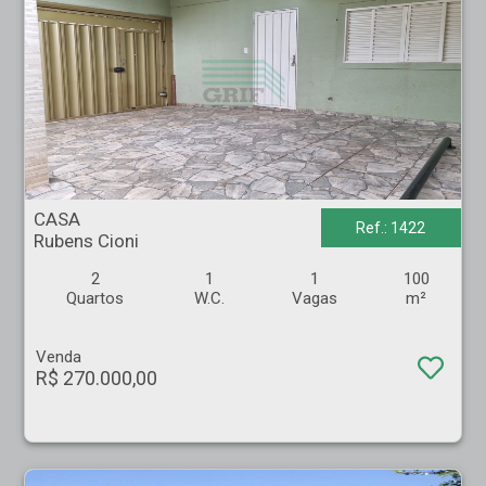
CASA - Rubens Cioni - Ribeirão Preto
CASA
Ref.: 1422
Rubens Cioni
2
1
1
100
Quartos
W.C.
Vagas
m²
Venda
R$ 270.000,00