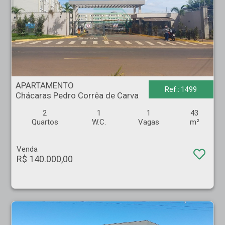
APARTAMENTO - Chácaras Pedro Corrêa de Carva - Ribeirão Preto
APARTAMENTO
Ref.: 1499
Chácaras Pedro Corrêa de Carva
2
1
1
43
Quartos
W.C.
Vagas
m²
Venda
R$ 140.000,00