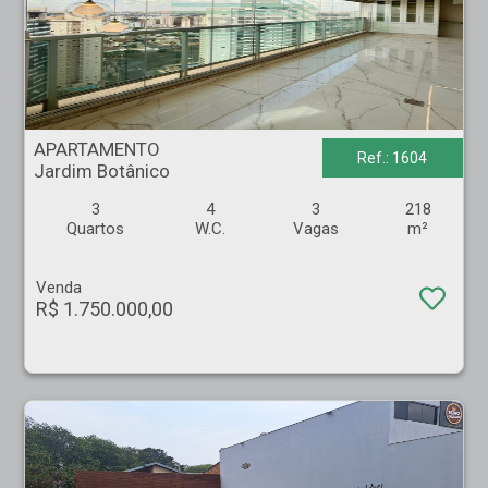
APARTAMENTO - Jardim Botânico - Ribeirão Preto
APARTAMENTO
Ref.: 1604
Jardim Botânico
3
4
3
218
Quartos
W.C.
Vagas
m²
Venda
R$ 1.750.000,00