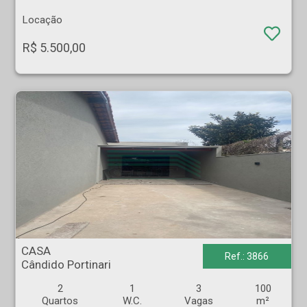
Locação
R$ 5.500,00
CASA - Cândido Portinari - Ribeirão Preto
CASA
Ref.: 3866
Cândido Portinari
2
1
3
100
Quartos
W.C.
Vagas
m²