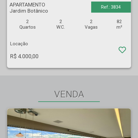
APARTAMENTO
Ref.: 3834
Jardim Botânico
2
2
2
82
Quartos
W.C.
Vagas
m²
Locação
R$ 4.000,00
VENDA