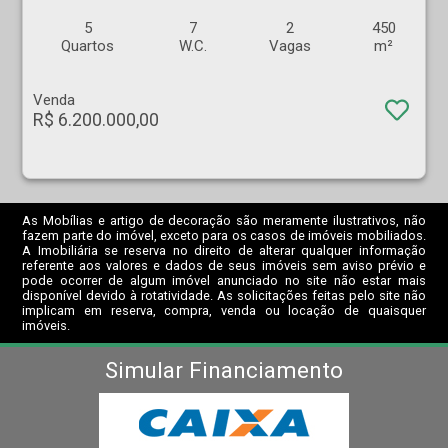
5
7
2
450
Quartos
W.C.
Vagas
m²
Venda
R$ 6.200.000,00
As Mobílias e artigo de decoração são meramente ilustrativos, não
fazem parte do imóvel, exceto para os casos de imóveis mobiliados.
A Imobiliária se reserva no direito de alterar qualquer informação
referente aos valores e dados de seus imóveis sem aviso prévio e
pode ocorrer de algum imóvel anunciado no site não estar mais
disponível devido à rotatividade. As solicitações feitas pelo site não
implicam em reserva, compra, venda ou locação de quaisquer
imóveis.
Simular Financiamento