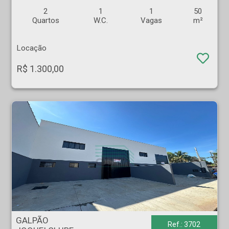
2
1
1
50
Quartos
W.C.
Vagas
m²
Locação
R$ 1.300,00
GALPÃO - JOQUEI CLUBE - Ribeirão Preto
GALPÃO
Ref.: 3702