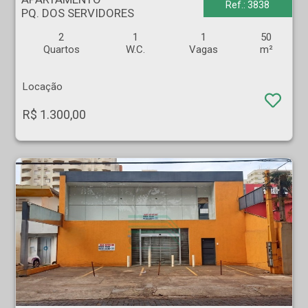
Ref.: 3838
PQ. DOS SERVIDORES
2
1
1
50
Quartos
W.C.
Vagas
m²
Locação
R$ 1.300,00
SOBRADO/ COMERCIAL - Centro - Ribeirão Preto