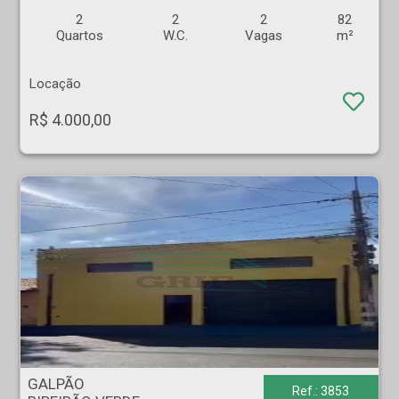
2
2
2
82
Quartos
W.C.
Vagas
m²
Locação
R$ 4.000,00
GALPÃO - RIBEIRÃO VERDE - Ribeirão Preto
GALPÃO
Ref.: 3853