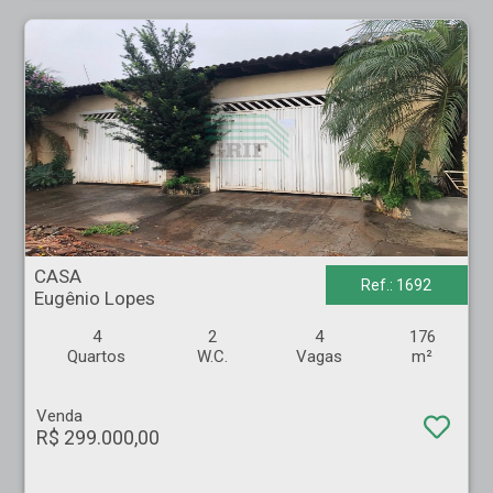
CASA - Eugênio Lopes - Ribeirão Preto
CASA
Ref.: 1692
Eugênio Lopes
4
2
4
176
Quartos
W.C.
Vagas
m²
Venda
R$ 299.000,00