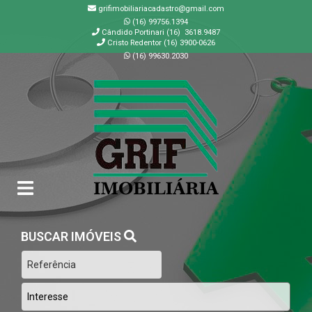
grifimobiliariacadastro@gmail.com
(16) 99756.1394
Cândido Portinari (16) 3618.9487
Cristo Redentor (16) 3900-0626
(16) 99630.2030
GRIF | Imobiliária em Ribeirão Preto | SP
BUSCAR IMÓVEIS