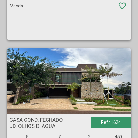
Venda
CASA COND. FECHADO - JD. OLHOS D' AGUA - Ribeirão Preto
CASA COND. FECHADO
Ref.: 1624
JD. OLHOS D' AGUA
5
7
2
450