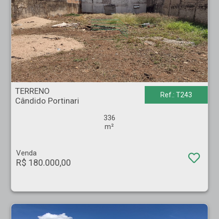
TERRENO - Cândido Portinari - Ribeirão Preto
TERRENO
Ref.: T243
Cândido Portinari
336
m²
Venda
R$ 180.000,00