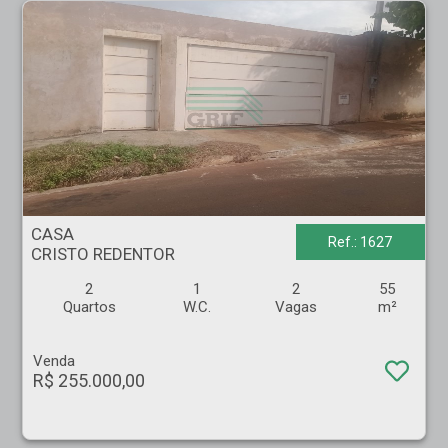
CASA - CRISTO REDENTOR - Ribeirão Preto
CASA
Ref.: 1627
CRISTO REDENTOR
2
1
2
55
Quartos
W.C.
Vagas
m²
Venda
R$ 255.000,00