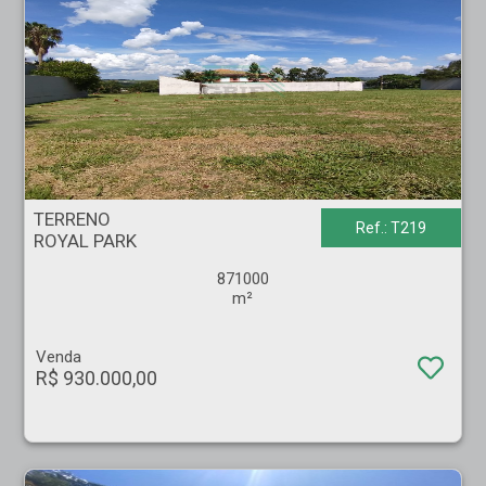
TERRENO - ROYAL PARK - Ribeirão Preto
TERRENO
Ref.: T219
ROYAL PARK
871000
m²
Venda
R$ 930.000,00