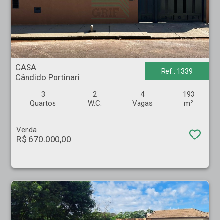
CASA - Cândido Portinari - Ribeirão Preto
CASA
Ref.: 1339
Cândido Portinari
3
2
4
193
Quartos
W.C.
Vagas
m²
Venda
R$ 670.000,00