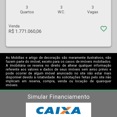
3
3
3
Quartos
W.C.
Vagas
Venda
R$ 1.771.060,06
As Mobílias e artigo de decoração são meramente ilustrativos, não
fazem parte do imóvel, exceto para os casos de imóveis mobiliados.
A Imobiliária se reserva no direito de alterar qualquer informação
referente aos valores e dados de seus imóveis sem aviso prévio e
pode ocorrer de algum imóvel anunciado no site não estar mais
disponível devido à rotatividade. As solicitações feitas pelo site não
implicam em reserva, compra, venda ou locação de quaisquer
imóveis.
Simular Financiamento