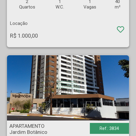
2
1
1
40
Quartos
W.C.
Vagas
m²
Locação
R$ 1.000,00
APARTAMENTO - Jardim Botânico - Ribeirão Preto
APARTAMENTO
Ref.: 3834
Jardim Botânico