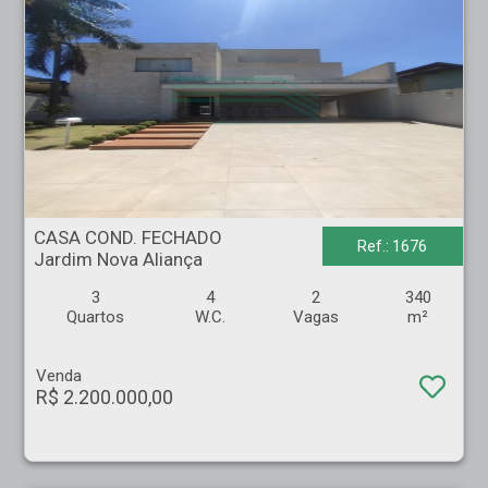
CASA COND. FECHADO - Jardim Nova Aliança - Ribeirão Preto
CASA COND. FECHADO
Ref.: 1676
Jardim Nova Aliança
3
4
2
340
Quartos
W.C.
Vagas
m²
Venda
R$ 2.200.000,00