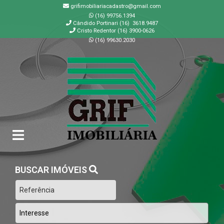
grifimobiliariacadastro@gmail.com
(16) 99756.1394
Cândido Portinari (16) 3618.9487
Cristo Redentor (16) 3900-0626
(16) 99630.2030
GRIF | Imobiliária em Ribeirão Preto | SP
BUSCAR IMÓVEIS