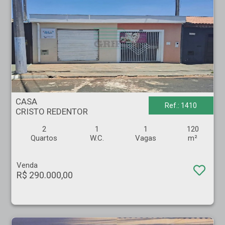
CASA - CRISTO REDENTOR - Ribeirão Preto
CASA
Ref.: 1410
CRISTO REDENTOR
2
1
1
120
Quartos
W.C.
Vagas
m²
Venda
R$ 290.000,00