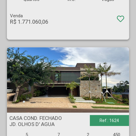
Venda
R$ 1.771.060,06
CASA COND. FECHADO - JD. OLHOS D' AGUA - Ribeirão Preto
CASA COND. FECHADO
Ref.: 1624
JD. OLHOS D' AGUA
5
7
2
450