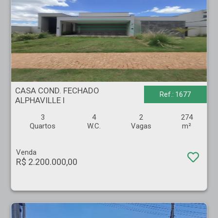
CASA COND. FECHADO - ALPHAVILLE l - Ribeirão Preto
CASA COND. FECHADO
Ref.: 1677
ALPHAVILLE l
3
4
2
274
Quartos
W.C.
Vagas
m²
Venda
R$ 2.200.000,00