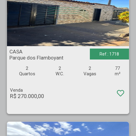
CASA - Parque dos Flamboyant - Ribeirão Preto
CASA
Ref.: 1718
Parque dos Flamboyant
2
2
2
77
Quartos
W.C.
Vagas
m²
Venda
R$ 270.000,00