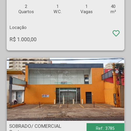
2
1
1
40
Quartos
W.C.
Vagas
m²
Locação
R$ 1.000,00
SOBRADO/ COMERCIAL - Centro - Ribeirão Preto
SOBRADO/ COMERCIAL
Ref.: 3785