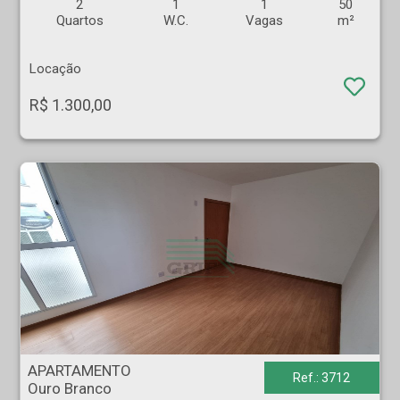
2
1
1
50
Quartos
W.C.
Vagas
m²
Locação
R$ 1.300,00
APARTAMENTO - Ouro Branco - Ribeirão Preto
APARTAMENTO
Ref.: 3712
Ouro Branco