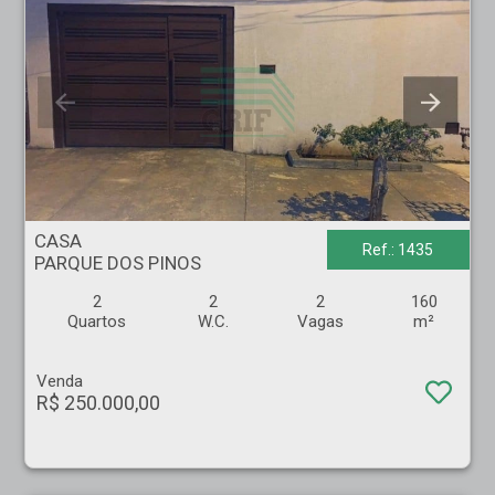
CASA - PARQUE DOS PINOS - Ribeirão Preto
CASA
Ref.: 1435
PARQUE DOS PINOS
2
2
2
160
Quartos
W.C.
Vagas
m²
Venda
R$ 250.000,00